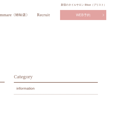
新宿のネイルサロン Blisst（ブリスト）
mmare
Recruit
（姉妹店）
WEB予約
Category
information