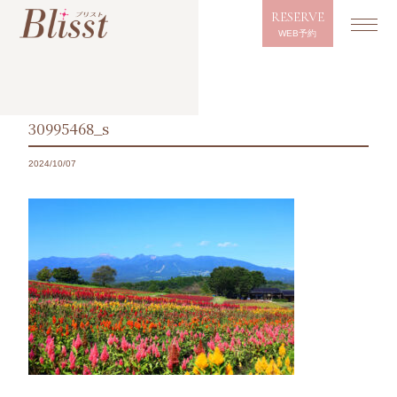
RESERVE
WEB予約
30995468_s
2024/10/07